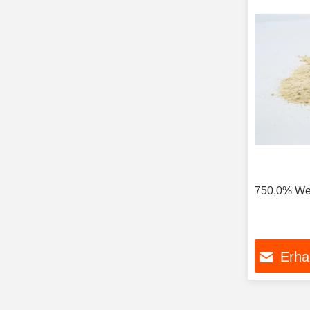
750,0% Wei
Erha