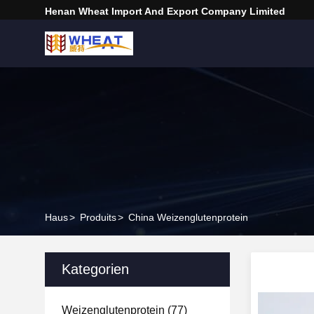
Henan Wheat Import And Export Company Limited
Haus
>
Produits
>
China Weizenglutenprotein
Kategorien
Weizenglutenprotein
(77)