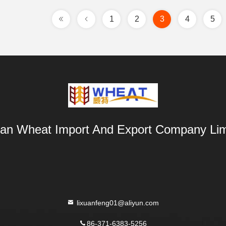
1
2
3
4
5
an Wheat Import And Export Company Lim
lixuanfeng01@aliyun.com
86-371-6383-5256