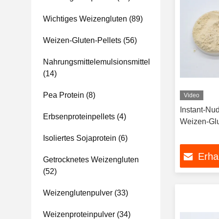
Wichtiges Weizengluten
(89)
Weizen-Gluten-Pellets
(56)
Nahrungsmittelemulsionsmittel
(14)
Pea Protein
(8)
Video
Instant-Nu
Erbsenproteinpellets
(4)
Weizen-Glu
Isoliertes Sojaprotein
(6)
Erha
Getrocknetes Weizengluten
(52)
Weizenglutenpulver
(33)
Weizenproteinpulver
(34)