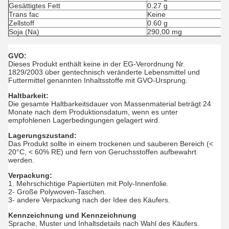
Gesättigtes Fett
0.27 g
Trans fac
Keine
Zellstoff
0.60 g
Soja (Na)
290,00 mg
GVO:
Dieses Produkt enthält keine in der EG-Verordnung Nr.
1829/2003 über gentechnisch veränderte Lebensmittel und
Futtermittel genannten Inhaltsstoffe mit GVO-Ursprung.
Haltbarkeit:
Die gesamte Haltbarkeitsdauer von Massenmaterial beträgt 24
Monate nach dem Produktionsdatum, wenn es unter
empfohlenen Lagerbedingungen gelagert wird.
Lagerungszustand:
Das Produkt sollte in einem trockenen und sauberen Bereich (<
20°C, < 60% RE) und fern von Geruchsstoffen aufbewahrt
werden.
Verpackung:
1. Mehrschichtige Papiertüten mit Poly-Innenfolie.
2- Große Polywoven-Taschen.
3- andere Verpackung nach der Idee des Käufers.
Kennzeichnung und Kennzeichnung
Sprache, Muster und Inhaltsdetails nach Wahl des Käufers.