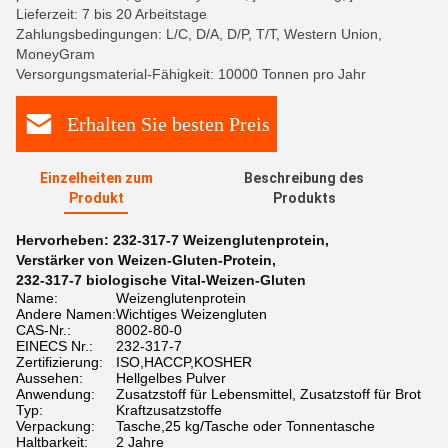
Lieferzeit: 7 bis 20 Arbeitstage
Zahlungsbedingungen: L/C, D/A, D/P, T/T, Western Union,
MoneyGram
Versorgungsmaterial-Fähigkeit: 10000 Tonnen pro Jahr
Erhalten Sie besten Preis
Einzelheiten zum
Beschreibung des
Produkt
Produkts
Hervorheben:
232-317-7 Weizenglutenprotein
,
Verstärker von Weizen-Gluten-Protein
,
232-317-7 biologische Vital-Weizen-Gluten
Name:
Weizenglutenprotein
Andere Namen:
Wichtiges Weizengluten
CAS-Nr.:
8002-80-0
EINECS Nr.:
232-317-7
Zertifizierung:
ISO,HACCP,KOSHER
Aussehen:
Hellgelbes Pulver
Anwendung:
Zusatzstoff für Lebensmittel, Zusatzstoff für Brot
Typ:
Kraftzusatzstoffe
Verpackung:
Tasche,25 kg/Tasche oder Tonnentasche
Haltbarkeit:
2 Jahre