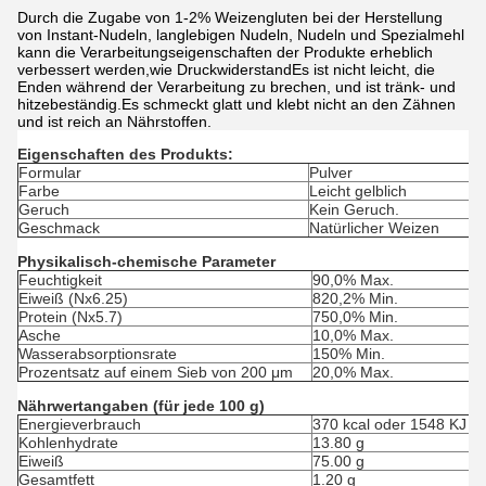
Durch die Zugabe von 1-2% Weizengluten bei der Herstellung
von Instant-Nudeln, langlebigen Nudeln, Nudeln und Spezialmehl
kann die Verarbeitungseigenschaften der Produkte erheblich
verbessert werden,wie DruckwiderstandEs ist nicht leicht, die
Enden während der Verarbeitung zu brechen, und ist tränk- und
hitzebeständig.Es schmeckt glatt und klebt nicht an den Zähnen
und ist reich an Nährstoffen.
Eigenschaften des Produkts:
Formular
Pulver
Farbe
Leicht gelblich
Geruch
Kein Geruch.
Geschmack
Natürlicher Weizen
Physikalisch-chemische Parameter
Feuchtigkeit
90,0% Max.
Eiweiß (Nx6.25)
820,2% Min.
Protein (Nx5.7)
750,0% Min.
Asche
10,0% Max.
Wasserabsorptionsrate
150% Min.
Prozentsatz auf einem Sieb von 200 μm
20,0% Max.
Nährwertangaben (für jede 100 g)
Energieverbrauch
370 kcal oder 1548 KJ
Kohlenhydrate
13.80 g
Eiweiß
75.00 g
Gesamtfett
1.20 g