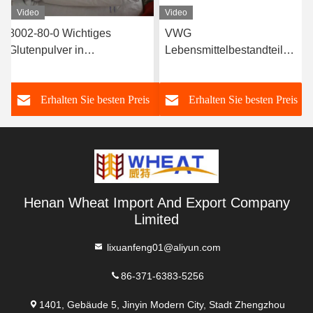
Video
Video
8002-80-0 Wichtiges
VWG
Glutenpulver in
Lebensmittelbestandteile
Hochgeschwindigkeitsbacken
Wichtiges Weizen Gluten
zur Verbesserung der
Protein 82,2% Für
s
Erhalten Sie besten Preis
Erhalten Sie besten Preis
Teigfestigkeit
Brotkuchen
Henan Wheat Import And Export Company
Limited
lixuanfeng01@aliyun.com
86-371-6383-5256
1401, Gebäude 5, Jinyin Modern City, Stadt Zhengzhou