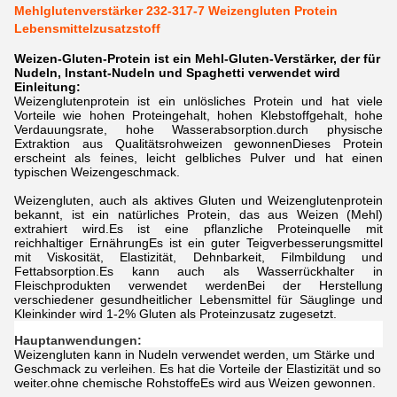
Mehlglutenverstärker 232-317-7 Weizengluten Protein
Lebensmittelzusatzstoff
Weizen-Gluten-Protein ist ein Mehl-Gluten-Verstärker, der für
Nudeln, Instant-Nudeln und Spaghetti verwendet wird
Einleitung:
Weizenglutenprotein ist ein unlösliches Protein und hat viele
Vorteile wie hohen Proteingehalt, hohen Klebstoffgehalt, hohe
Verdauungsrate, hohe Wasserabsorption.durch physische
Extraktion aus Qualitätsrohweizen gewonnenDieses Protein
erscheint als feines, leicht gelbliches Pulver und hat einen
typischen Weizengeschmack.
Weizengluten, auch als aktives Gluten und Weizenglutenprotein
bekannt, ist ein natürliches Protein, das aus Weizen (Mehl)
extrahiert wird.Es ist eine pflanzliche Proteinquelle mit
reichhaltiger ErnährungEs ist ein guter Teigverbesserungsmittel
mit Viskosität, Elastizität, Dehnbarkeit, Filmbildung und
Fettabsorption.Es kann auch als Wasserrückhalter in
Fleischprodukten verwendet werdenBei der Herstellung
verschiedener gesundheitlicher Lebensmittel für Säuglinge und
Kleinkinder wird 1-2% Gluten als Proteinzusatz zugesetzt.
Hauptanwendungen:
Weizengluten kann in Nudeln verwendet werden, um Stärke und
Geschmack zu verleihen. Es hat die Vorteile der Elastizität und so
weiter.ohne chemische RohstoffeEs wird aus Weizen gewonnen.