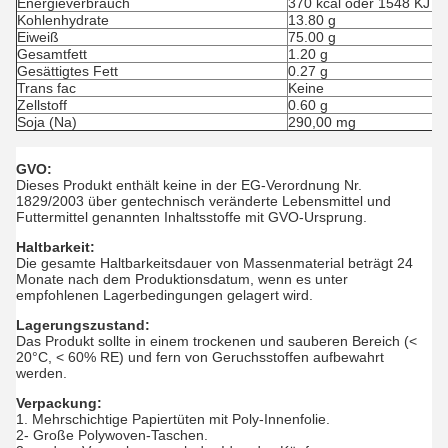
Energieverbrauch
370 kcal oder 1548 KJ
Kohlenhydrate
13.80 g
Eiweiß
75.00 g
Gesamtfett
1.20 g
Gesättigtes Fett
0.27 g
Trans fac
Keine
Zellstoff
0.60 g
Soja (Na)
290,00 mg
GVO:
Dieses Produkt enthält keine in der EG-Verordnung Nr.
1829/2003 über gentechnisch veränderte Lebensmittel und
Futtermittel genannten Inhaltsstoffe mit GVO-Ursprung.
Haltbarkeit:
Die gesamte Haltbarkeitsdauer von Massenmaterial beträgt 24
Monate nach dem Produktionsdatum, wenn es unter
empfohlenen Lagerbedingungen gelagert wird.
Lagerungszustand:
Das Produkt sollte in einem trockenen und sauberen Bereich (<
20°C, < 60% RE) und fern von Geruchsstoffen aufbewahrt
werden.
Verpackung:
1. Mehrschichtige Papiertüten mit Poly-Innenfolie.
2- Große Polywoven-Taschen.