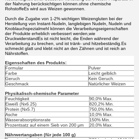
der Nahrung berücksichtigen können.ohne chemische
RohstoffeEs wird aus Weizen gewonnen.
Durch die Zugabe von 1-2% wichtigen Weizengluten bei der
Herstellung von Instant-Nudeln, langlebigen Nudeln, Nudeln und
Knoblauchspezialmehl können die Verarbeitungseigenschaften
der Produkte erheblich verbessert werden,wie
DruckwiderstandEs ist nicht leicht, die Enden während der
Verarbeitung zu brechen, und ist tränk- und hitzebeständig.Es
schmeckt glatt und klebt nicht an den Zähnen und ist reich an
Nährstoffen.
Eigenschaften des Produkts:
Formular
Pulver
Farbe
Leicht gelblich
Geruch
Kein Geruch.
Geschmack
Natürlicher Weizen
Physikalisch-chemische Parameter
Feuchtigkeit
90,0% Max.
Eiweiß (Nx6.25)
820,2% Min.
Protein (Nx5.7)
750,0% Min.
Asche
10,0% Max.
Wasserabsorptionsrate
150% Min.
Prozentsatz auf einem Sieb von 200 μm
20,0% Max.
Nährwertangaben (für jede 100 g)