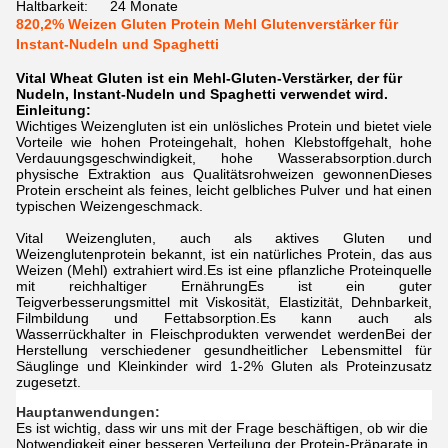
Haltbarkeit:
24 Monate
820,2% Weizen Gluten Protein Mehl Glutenverstärker für
Instant-Nudeln und Spaghetti
Vital Wheat Gluten ist ein Mehl-Gluten-Verstärker, der für
Nudeln, Instant-Nudeln und Spaghetti verwendet wird.
Einleitung:
Wichtiges Weizengluten ist ein unlösliches Protein und bietet viele
Vorteile wie hohen Proteingehalt, hohen Klebstoffgehalt, hohe
Verdauungsgeschwindigkeit, hohe Wasserabsorption.durch
physische Extraktion aus Qualitätsrohweizen gewonnenDieses
Protein erscheint als feines, leicht gelbliches Pulver und hat einen
typischen Weizengeschmack.
Vital Weizengluten, auch als aktives Gluten und
Weizenglutenprotein bekannt, ist ein natürliches Protein, das aus
Weizen (Mehl) extrahiert wird.Es ist eine pflanzliche Proteinquelle
mit reichhaltiger ErnährungEs ist ein guter
Teigverbesserungsmittel mit Viskosität, Elastizität, Dehnbarkeit,
Filmbildung und Fettabsorption.Es kann auch als
Wasserrückhalter in Fleischprodukten verwendet werdenBei der
Herstellung verschiedener gesundheitlicher Lebensmittel für
Säuglinge und Kleinkinder wird 1-2% Gluten als Proteinzusatz
zugesetzt.
Hauptanwendungen:
Es ist wichtig, dass wir uns mit der Frage beschäftigen, ob wir die
Notwendigkeit einer besseren Verteilung der Protein-Präparate in