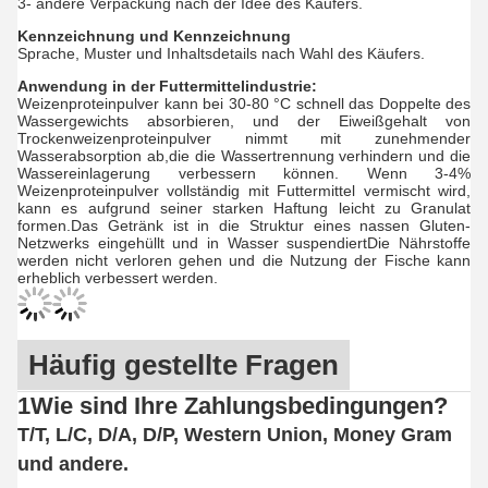
3- andere Verpackung nach der Idee des Käufers.
Kennzeichnung und Kennzeichnung
Sprache, Muster und Inhaltsdetails nach Wahl des Käufers.
Anwendung in der Futtermittelindustrie:
Weizenproteinpulver kann bei 30-80 °C schnell das Doppelte des
Wassergewichts absorbieren, und der Eiweißgehalt von
Trockenweizenproteinpulver nimmt mit zunehmender
Wasserabsorption ab,die die Wassertrennung verhindern und die
Wassereinlagerung verbessern können. Wenn 3-4%
Weizenproteinpulver vollständig mit Futtermittel vermischt wird,
kann es aufgrund seiner starken Haftung leicht zu Granulat
formen.Das Getränk ist in die Struktur eines nassen Gluten-
Netzwerks eingehüllt und in Wasser suspendiertDie Nährstoffe
werden nicht verloren gehen und die Nutzung der Fische kann
erheblich verbessert werden.
Häufig gestellte Fragen
1Wie sind Ihre Zahlungsbedingungen?
T/T, L/C, D/A, D/P, Western Union, Money Gram
und andere.