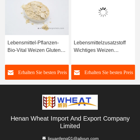
Lebensmittel-Pflanzen-
Lebensmittelzusatzstoff
Bio-Vital Weizen Gluten
Wichtiges Weizen
für Brot Schinken Wurst
Glutenpulver Instant-
und Knödel
Nudeln und Spaghetti
s
Erhalten Sie besten Preis
Erhalten Sie besten Preis
Henan Wheat Import And Export Company
Limited
lixuanfeng01@aliyun.com