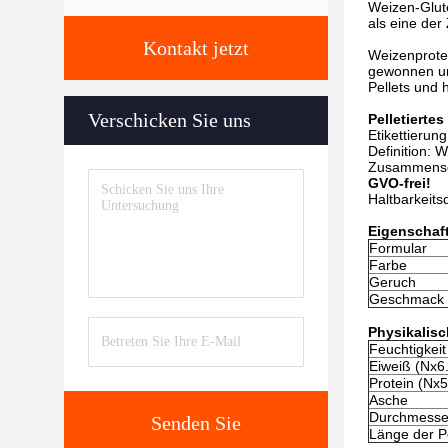
Weizen-Glute
als eine der
Kontakt jetzt
Weizenprotei
gewonnen und
Pellets und
Verschicken Sie uns
Pelletierte
Etikettierun
Definition: 
Zusammense
GVO-frei!
Haltbarkeits
Eigenschaf
Formular
Farbe
Geruch
Geschmack
Physikalis
Feuchtigkeit
Eiweiß (Nx6
Protein (Nx5
Asche
Durchmesser
Senden Sie
Länge der Pe