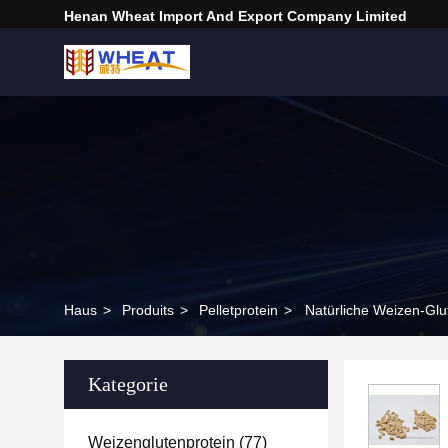
Henan Wheat Import And Export Company Limited
Haus
>
Produits
>
Pelletprotein
>
Natürliche Weizen-Glut
Kategorie
Weizenglutenprotein
(77)