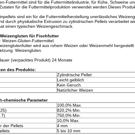
n-Futtermittel sind für die Futtermittelindustrie, für Kühe, Schweine 
 Zutaten für die Futtermittelproduktion verwendet werden.Dieses Produkt
npellets sind ein für die Futtermittelherstellung unerlässliches Weize
 durch physikalische Extrusion zu zylindrischen Pellets verarbeitet wird
 hat einen typischen Weizengeschmack.
s Weizengluten für Fischfutter
g: Weizen-Gluten-Futtermittel.
Weizenglutenfutter wird aus rohem Weizen oder Weizenmehl hergestellt.
tzung: Weizengluten.
dauer (verpacktes Produkt) 24 Monate
ten des Produkts:
Zylindrische Pellet
Leicht gelblich
Kein Geruch.
Natürlicher Weizen
ch-chemische Parameter
100,0% Max.
.25)
820,2% Min.
.7)
750,0% Min.
10,0% Max.
 der Pellets
4 mm
llets
5 bis 10 mm