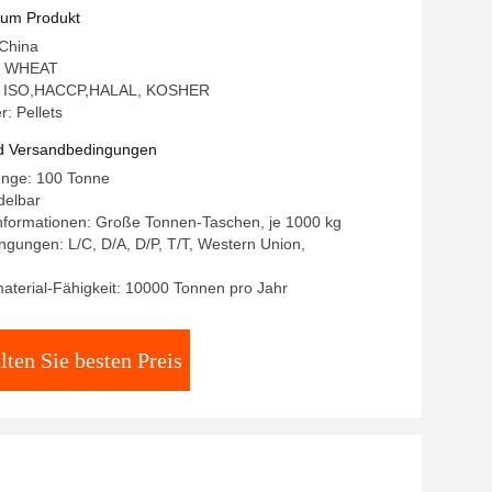
zum Produkt
 China
: WHEAT
ng: ISO,HACCP,HALAL, KOSHER
: Pellets
d Versandbedingungen
enge: 100 Tonne
delbar
nformationen: Große Tonnen-Taschen, je 1000 kg
gungen: L/C, D/A, D/P, T/T, Western Union,
terial-Fähigkeit: 10000 Tonnen pro Jahr
lten Sie besten Preis