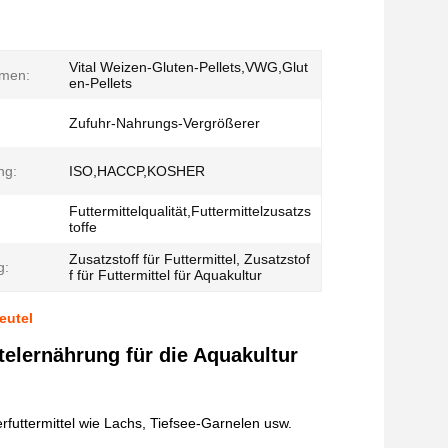
Vital Weizen-Gluten-Pellets,VWG,Glut
men:
en-Pellets
Zufuhr-Nahrungs-Vergrößerer
ng:
ISO,HACCP,KOSHER
Futtermittelqualität,Futtermittelzusatzs
toffe
Zusatzstoff für Futtermittel, Zusatzstof
g:
f für Futtermittel für Aquakultur
eutel
ttelernährung für die Aquakultur
futtermittel wie Lachs, Tiefsee-Garnelen usw.