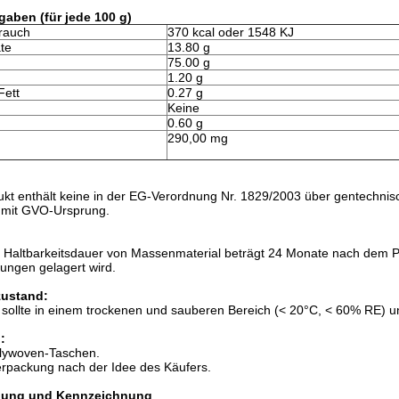
aben (für jede 100 g)
rauch
370 kcal oder 1548 KJ
te
13.80 g
75.00 g
1.20 g
Fett
0.27 g
Keine
0.60 g
290,00 mg
kt enthält keine in der EG-Verordnung Nr. 1829/2003 über gentechnis
e mit GVO-Ursprung.
 Haltbarkeitsdauer von Massenmaterial beträgt 24 Monate nach dem 
ungen gelagert wird.
ustand:
 sollte in einem trockenen und sauberen Bereich (< 20°C, < 60% RE) u
:
lywoven-Taschen.
erpackung nach der Idee des Käufers.
nung und Kennzeichnung