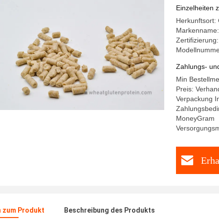
Einzelheiten 
Herkunftsort:
Markenname
Zertifizieru
Modellnummer
Zahlungs- un
Min Bestellm
Preis: Verhan
Verpackung I
Zahlungsbedin
MoneyGram
Versorgungsma
Erha
n zum Produkt
Beschreibung des Produkts