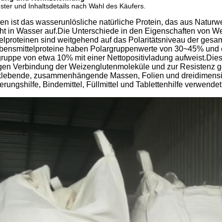
ter und Inhaltsdetails nach Wahl des Käufers.
en ist das wasserunlösliche natürliche Protein, das aus Naturw
ht in Wasser auf.Die Unterschiede in den Eigenschaften von Wei
elproteinen sind weitgehend auf das Polaritätsniveau der gesa
bensmittelproteine haben Polargruppenwerte von 30~45% und 
gruppe von etwa 10% mit einer Nettopositivladung aufweist.Di
gen Verbindung der Weizenglutenmoleküle und zur Resistenz g
 klebende, zusammenhängende Massen, Folien und dreidimensi
erungshilfe, Bindemittel, Füllmittel und Tablettenhilfe verwendet