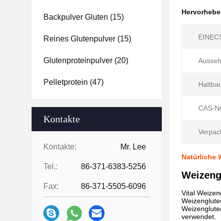
Hervorheb
Backpulver Gluten
(15)
EINECS
Reines Glutenpulver
(15)
Glutenproteinpulver
(20)
Ausseh
Pelletprotein
(47)
Haltbar
CAS-Nr
Kontakte
Verpac
Kontakte:
Mr. Lee
Natürliche 
Tel.:
86-371-6383-5256
Weizengl
Fax:
86-371-5505-6096
Vital Weizen
Weizengluten
Weizengluten
verwendet.