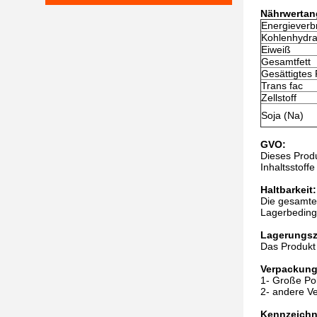
Nährwertang
Energieverb
Kohlenhydra
Eiweiß
Gesamtfett
Gesättigtes 
Trans fac
Zellstoff
Soja (Na)
GVO:
Dieses Produ
Inhaltsstoff
Haltbarkeit:
Die gesamte
Lagerbeding
Lagerungsz
Das Produkt
Verpackung
1- Große Po
2- andere V
Kennzeich