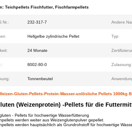
en:
Teichpellets Fischfutter
,
Fischfarmpellets
 Nr.:
232-317-7
Andere Na
en:
Hellgelbe zylindrische Pellet
Typ:
keit:
24 Monate
Zertifizieru
.:
8002-80-0
Zulassung:
kung:
Tonnenbeutel
Anwendun
Weizen-Gluten-Pellets-Protein-Wasser-unlösliche Pellets 1000kg B
uten (Weizenprotein) -Pellets für die Futtermi
gluten - Pellets für hochwertige Wasserfütterung
pellets werden weiter aus Weizenglutenpulver gepellet.
pellets werden hauptsächlich als Grundrohstoff für hochwertige Wasser