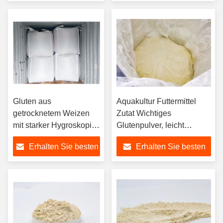
Preis
Preis
Gluten aus
Aquakultur Futtermittel
getrocknetem Weizen
Zutat Wichtiges
mit starker Hygroskopie
Glutenpulver, leicht
für Futtermittel ISO /
gelblich
Erhalten Sie besten
Erhalten Sie besten
HACCP-Zulassung
Preis
Preis