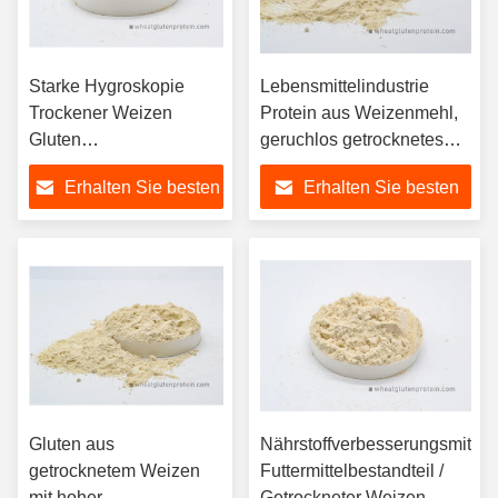
Starke Hygroskopie
Lebensmittelindustrie
Trockener Weizen
Protein aus Weizenmehl,
Gluten
geruchlos getrocknetes
Futtermittelzusatzstoff
Weizengluten
Erhalten Sie besten
Erhalten Sie besten
Haltbarkeit 2 Jahre
Preis
Preis
Gluten aus
Nährstoffverbesserungsmittel
getrocknetem Weizen
Futtermittelbestandteil /
mit hoher
Getrockneter Weizen