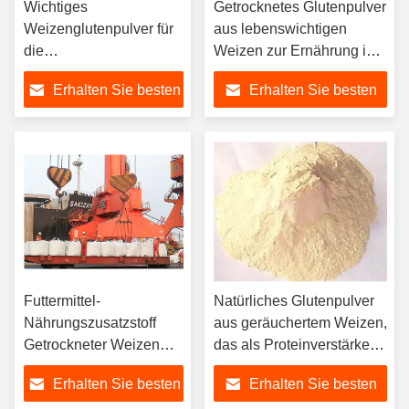
Wichtiges
Getrocknetes Glutenpulver
Weizenglutenpulver für
aus lebenswichtigen
die
Weizen zur Ernährung in
Futtermittelernährung für
Futtermitteln der
Erhalten Sie besten
Erhalten Sie besten
die Aquakultur
Aquakultur
Preis
Preis
Futtermittel-
Natürliches Glutenpulver
Nährungszusatzstoff
aus geräuchertem Weizen,
Getrockneter Weizen
das als Proteinverstärker
Glutenpulver, für
in Aquakulturfutter
Erhalten Sie besten
Erhalten Sie besten
Aquakulturfuttermittel
verwendet wird