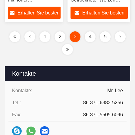
Viskoelastizität für die
Gluten 1000 kg Große
Erhalten Sie besten
Erhalten Sie besten
Futtermittelherstellung
Beutel
Preis
Preis
1
2
3
4
5
Kontakte
Kontakte:
Mr. Lee
Tel.:
86-371-6383-5256
Fax:
86-371-5505-6096