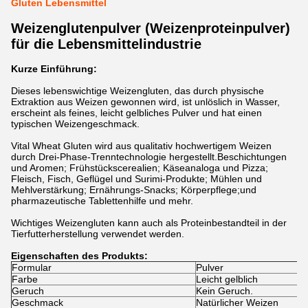
Gluten Lebensmittel
Weizenglutenpulver (Weizenproteinpulver)
für die Lebensmittelindustrie
Kurze Einführung:
Dieses lebenswichtige Weizengluten, das durch physische
Extraktion aus Weizen gewonnen wird, ist unlöslich in Wasser,
erscheint als feines, leicht gelbliches Pulver und hat einen
typischen Weizengeschmack.
Vital Wheat Gluten wird aus qualitativ hochwertigem Weizen
durch Drei-Phase-Trenntechnologie hergestellt.Beschichtungen
und Aromen; Frühstückscerealien; Käseanaloga und Pizza;
Fleisch, Fisch, Geflügel und Surimi-Produkte; Mühlen und
Mehlverstärkung; Ernährungs-Snacks; Körperpflege;und
pharmazeutische Tablettenhilfe und mehr.
Wichtiges Weizengluten kann auch als Proteinbestandteil in der
Tierfutterherstellung verwendet werden.
Eigenschaften des Produkts:
Formular
Pulver
Farbe
Leicht gelblich
Geruch
Kein Geruch.
Geschmack
Natürlicher Weizen