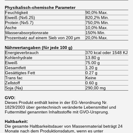
Physikalisch-chemische Parameter
Feuchtigkeit
90,0% Max.
Eiweiß (Nx6.25)
820,2% Min.
Protein (Nx5.7)
750,0% Min.
Asche
10,0% Max.
Wasserabsorptionsrate
150% Min.
Prozentsatz auf einem Sieb von 200 μm
20,0% Max.
Nährwertangaben (für jede 100 g)
Energieverbrauch
370 kcal oder 1548 KJ
Kohlenhydrate
13.80 g
Eiweiß
75.00 g
Gesamtfett
1.20 g
Gesättigtes Fett
0.27 g
Trans fac
Keine
Zellstoff
0.60 g
Soja (Na)
290,00 mg
GVO:
Dieses Produkt enthält keine in der EG-Verordnung Nr.
1829/2003 über gentechnisch veränderte Lebensmittel und
Futtermittel genannten Inhaltsstoffe mit GVO-Ursprung.
Haltbarkeit:
Die gesamte Haltbarkeitsdauer von Massenmaterial beträgt 24
Monate nach dem Produktionsdatum, wenn es unter