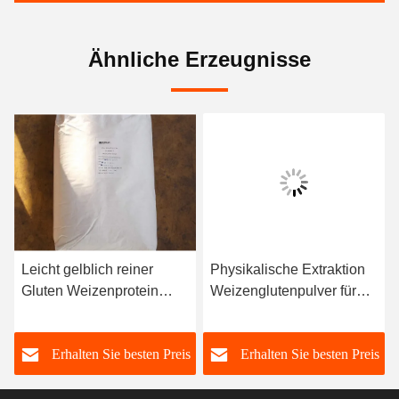
Ähnliche Erzeugnisse
Leicht gelblich reiner
Physikalische Extraktion
Gluten Weizenprotein
Weizenglutenpulver für
Pulver Weizengeschmack
Brot und Backwaren
s
Erhalten Sie besten Preis
Erhalten Sie besten Preis