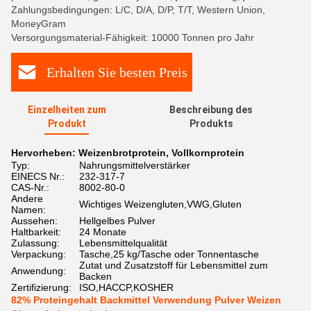
Zahlungsbedingungen: L/C, D/A, D/P, T/T, Western Union,
MoneyGram
Versorgungsmaterial-Fähigkeit: 10000 Tonnen pro Jahr
Erhalten Sie besten Preis
Einzelheiten zum
Beschreibung des
Produkt
Produkts
Hervorheben:
Weizenbrotprotein
,
Vollkornprotein
Typ:
Nahrungsmittelverstärker
EINECS Nr.:
232-317-7
CAS-Nr.:
8002-80-0
Andere
Wichtiges Weizengluten,VWG,Gluten
Namen:
Aussehen:
Hellgelbes Pulver
Haltbarkeit:
24 Monate
Zulassung:
Lebensmittelqualität
Verpackung:
Tasche,25 kg/Tasche oder Tonnentasche
Zutat und Zusatzstoff für Lebensmittel zum
Anwendung:
Backen
Zertifizierung:
ISO,HACCP,KOSHER
82% Proteingehalt Backmittel Verwendung Pulver Weizen