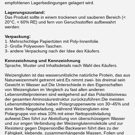
empfohlenen Lagerbedingungen gelagert wird.
Lagerungszustand:
Das Produkt sollte in einem trockenen und sauberen Bereich (<
20°C, < 60% RE) und fern von Geruchsstoffen aufbewahrt
werden.
Verpackung:
1. Mehrschichtige Papiertüten mit Poly-Innenfolie.
2- Große Polywoven-Taschen.
3- andere Verpackung nach der Idee des Käufers.
Kennzeichnung und Kennzeichnung
Sprache, Muster und Inhaltsdetails nach Wahl des Käufers.
Weizengluten ist das wasserunlösliche natürliche Protein, das aus
Naturweizenmehl getrennt wird.Es nimmt zwei- bis dreimal sein
Gewicht in Wasser auf.Die Unterschiede in den Eigenschaften
von Weizengluten im Vergleich zu fast allen anderen
Lebensmittelproteinen sind weitgehend auf das Polaritätsniveau
der gesamten Aminosäurestruktur zurückzuführen.Die meisten
Lebensmittelproteine haben Polargruppenwerte von 30~45% und
eine Netto-Negativladung, während Weizengluten eine
Polargruppe von etwa 10% mit einer Nettopositivladung
aufweist.Dies führt zur Abstoßung von überschüssigem Wasser
und zur engen Verbindung der Weizenglutenmoleküle und zur
Resistenz gegen DispersionBei Backwaren führt dies zu der
Fähigkeit, klebende, zusammenhängende Massen, Folien und