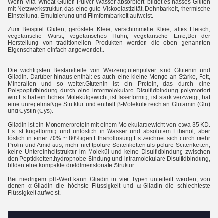
Wenn Vital Wheat Gluten Pulver Wasser absorbiert, bildet es nasses Gluten
mit Netzwerkstruktur, das eine gute Viskoelastizität, Dehnbarkeit, thermische
Einstellung, Emulgierung und Filmformbarkeit aufweist.
Zum Beispiel Gluten, geröstete Kleie, verschimmelte Kleie, altes Fleisch,
vegetarische Wurst, vegetarisches Huhn, vegetarische Ente,Bei der
Herstellung von traditionellen Produkten werden die oben genannten
Eigenschaften einfach angewendet..
Die wichtigsten Bestandteile von Weizenglutenpulver sind Glutenin und
Gliadin. Darüber hinaus enthält es auch eine kleine Menge an Stärke, Fett,
Mineralien und so weiter.Glutenin ist ein Protein, das durch eine
Polypeptidbindung durch eine intermolekulare Disulfidbindung polymeriert
wirdEs hat ein hohes Molekülgewicht, ist faserförmig, ist stark verzweigt, hat
eine unregelmäßige Struktur und enthält β-Moleküle.reich an Glutamin (Gln)
und Cystin (Cys).
Gliadin ist ein Monomerprotein mit einem Molekulargewicht von etwa 35 KD.
Es ist kugelförmig und unlöslich in Wasser und absolutem Ethanol, aber
löslich in einer 70% ~ 80%igen Ethanollösung.Es zeichnet sich durch mehr
Prolin und Amid aus, mehr nichtpolare Seitenketten als polare Seitenketten,
keine Untereinheitstruktur im Molekül und keine Disulfidbindung zwischen
den Peptidketten.hydrophobe Bindung und intramolekulare Disulfidbindung,
bilden eine kompakte dreidimensionale Struktur.
Bei niedrigem pH-Wert kann Gliadin in vier Typen unterteilt werden, von
denen α-Gliadin die höchste Flüssigkeit und ω-Gliadin die schlechteste
Flüssigkeit aufweist.